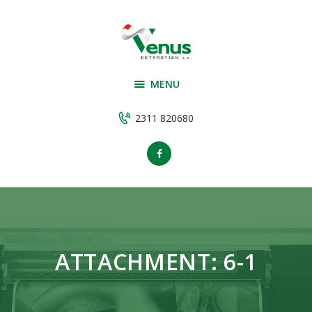
Αρχική
Υπηρεσίες
VENUS ΕΚΤΥΠΩΤΙΚΗ
Εταιρεία
ΕΚΤΥΠΩΤΙΚΗ
MENU
Υλικά παραγωγής
Έργα
2311 820680
Επικοινωνία
ATTACHMENT: 6-1