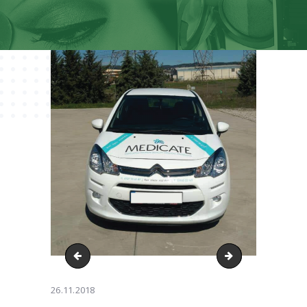
33020771_10155560550637444_30144578221558
Untitled-2
26.11.2018