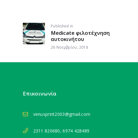
ΠΛΟΉΓΗΣΗ
Published in
Previous
Medicate φιλοτέχνηση
post:
ΆΡΘΡΩΝ
αυτοκινήτου
26 Νοεμβρίου, 2018
Επικοινωνία
venusprint2003@gmail.com
2311 820680, 6974 428489