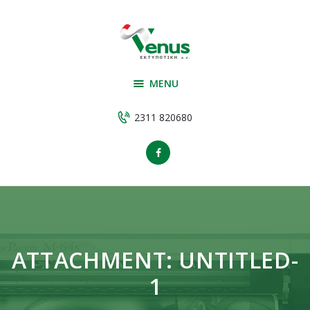
Αρχική
Υπηρεσίες
VENUS ΕΚΤΥΠΩΤΙΚΗ
Εταιρεία
ΕΚΤΥΠΩΤΙΚΗ
MENU
Υλικά παραγωγής
Έργα
2311 820680
Επικοινωνία
ATTACHMENT: UNTITLED-
1