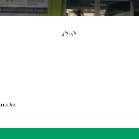
glassfit
αμπέλα