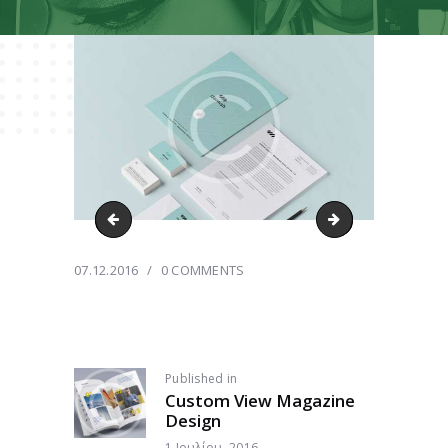
gallery8
gallery10
07.12.2016
0
COMMENTS
ΠΛΟΉΓΗΣΗ
Published in
Previous
Custom View Magazine
post:
ΆΡΘΡΩΝ
Design
1 Ιουλίου, 2016