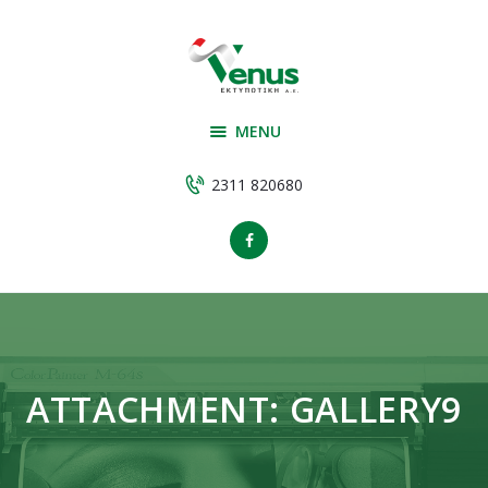
Αρχική
Υπηρεσίες
VENUS ΕΚΤΥΠΩΤΙΚΗ
Εταιρεία
ΕΚΤΥΠΩΤΙΚΗ
MENU
Υλικά παραγωγής
Έργα
2311 820680
Επικοινωνία
ATTACHMENT: GALLERY9