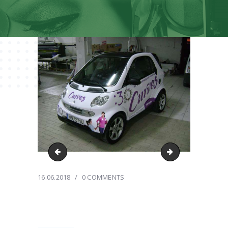
DSC05768-min
DSC03739-min
16.06.2018
0
COMMENTS