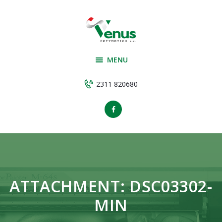
Αρχική
Υπηρεσίες
VENUS ΕΚΤΥΠΩΤΙΚΗ
Εταιρεία
ΕΚΤΥΠΩΤΙΚΗ
MENU
Υλικά παραγωγής
Έργα
2311 820680
Επικοινωνία
ATTACHMENT: DSC03302-
MIN