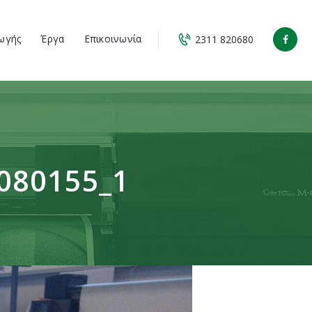
ωγής
Έργα
Επικοινωνία
2311 820680
080155_1