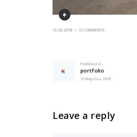
IMG_20170922_193954_1_1
15.03.2018
0
COMMENTS
ΠΛΟΉΓΗΣΗ
Previous
Published in
portfolio
post:
ΆΡΘΡΩΝ
15 Μαρτίου, 2018
Leave a reply