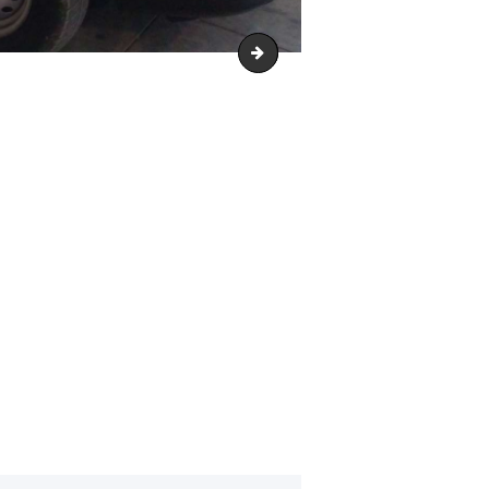
IMG_20171031_135134_1_1