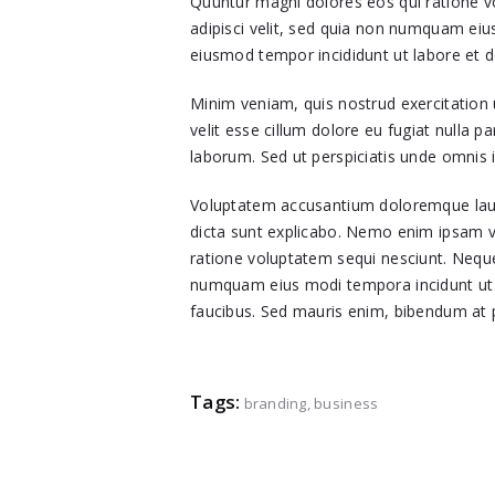
Quuntur magni dolores eos qui ratione v
adipisci velit, sed quia non numquam eiu
eiusmod tempor incididunt ut labore et 
Minim veniam, quis nostrud exercitation 
velit esse cillum dolore eu fugiat nulla p
laborum. Sed ut perspiciatis unde omnis is
Voluptatem accusantium doloremque lauda
dicta sunt explicabo. Nemo enim ipsam vo
ratione voluptatem sequi nesciunt. Neque
numquam eius modi tempora incidunt ut 
faucibus. Sed mauris enim, bibendum at pu
Tags:
branding
,
business