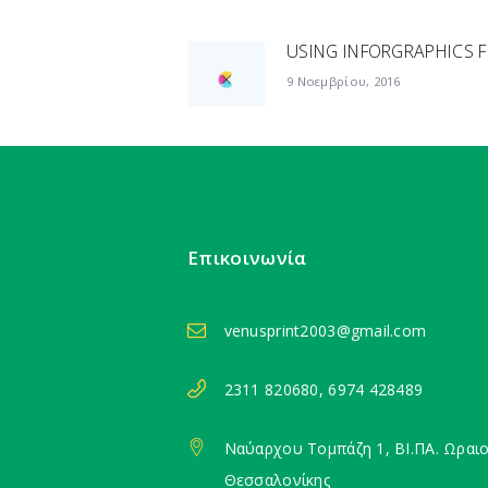
ΠΛΟΉΓΗΣΗ
USING INFORGRAPHICS 
Previous
post:
9 Νοεμβρίου, 2016
ΆΡΘΡΩΝ
Επικοινωνία
venusprint2003@gmail.com
2311 820680, 6974 428489
Ναύαρχου Τομπάζη 1, ΒΙ.ΠΑ. Ωραι
Θεσσαλονίκης