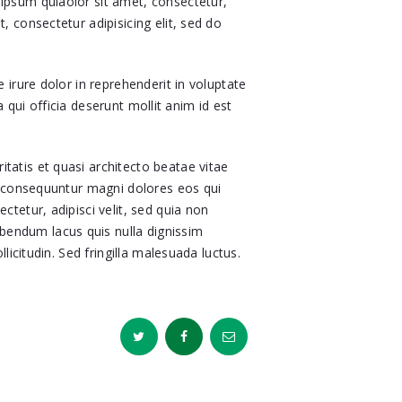
ipsum quiaolor sit amet, consectetur,
 consectetur adipisicing elit, sed do
irure dolor in reprehenderit in voluptate
 qui officia deserunt mollit anim id est
atis et quasi architecto beatae vitae
a consequuntur magni dolores eos qui
tetur, adipisci velit, sed quia non
endum lacus quis nulla dignissim
icitudin. Sed fringilla malesuada luctus.