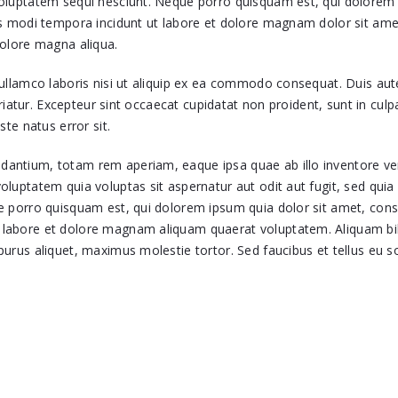
oluptatem sequi nesciunt. Neque porro quisquam est, qui dolorem 
s modi tempora incidunt ut labore et dolore magnam dolor sit amet,
dolore magna aliqua.
ullamco laboris nisi ut aliquip ex ea commodo consequat. Duis aute 
ariatur. Excepteur sint occaecat cupidatat non proident, sunt in culpa
te natus error sit.
ntium, totam rem aperiam, eaque ipsa quae ab illo inventore verit
luptatem quia voluptas sit aspernatur aut odit aut fugit, sed qui
 porro quisquam est, qui dolorem ipsum quia dolor sit amet, consec
labore et dolore magnam aliquam quaerat voluptatem. Aliquam bib
rus aliquet, maximus molestie tortor. Sed faucibus et tellus eu soll