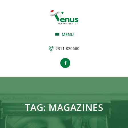
Αρχική
Υπηρεσίες
VENUS ΕΚΤΥΠΩΤΙΚΗ
Εταιρεία
ΕΚΤΥΠΩΤΙΚΗ
MENU
Υλικά παραγωγής
Έργα
2311 820680
Επικοινωνία
TAG: MAGAZINES