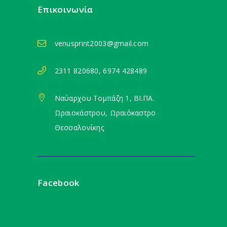
Επικοινωνία
venusprint2003@gmail.com
2311 820680, 6974 428489
Ναύαρχου Τομπάζη 1, ΒΙ.ΠΑ.
Ωραιοκάστρου, Ωραιόκαστρο
Θεσσαλονίκης
Facebook